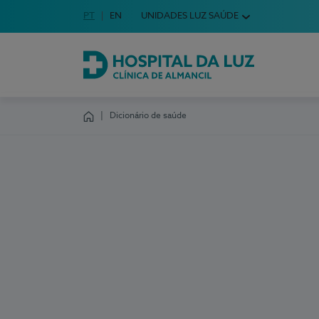
Idioma em Português
PT
English Language
EN
UNIDADES LUZ SAÚDE
Escolha o seu idioma
Hospital da Luz Clínica de Almancil
Dicionário de saúde
Homepage