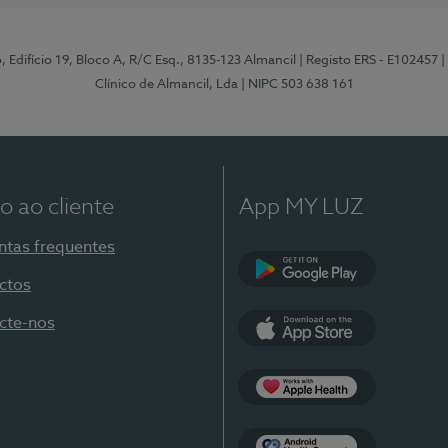
, Edifício 19, Bloco A, R/C Esq., 8135-123 Almancil
| Registo ERS - E102457
|
Clínico de Almancil, Lda
| NIPC 503 638 161
o ao cliente
App MY LUZ
ntas frequentes
ctos
Google Play
cte-nos
App Store
Apple Health