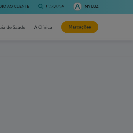
PESQUISA
OIO AO CLIENTE
MY LUZ
Marcações
uia de Saúde
A Clínica