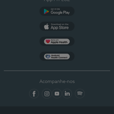
Google Play
App Store
Apple Health
Health Connect
Acompanhe-nos
Facebook
Instagram
YouTube
LinkedIn
Spotify