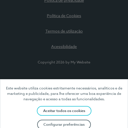
Política de privacidade
Política de Cookies
Termos de utilização
Acessibilidade
Copyright 2026 by My Website
Este website utiliza cookies estritamente necessários, analíticos e de
marketing e publicidade, para lhe oferecer uma boa experiência de
navegação e acesso a todas as funcionalidades.
Aceitar todos os cookies
Configurar preferências