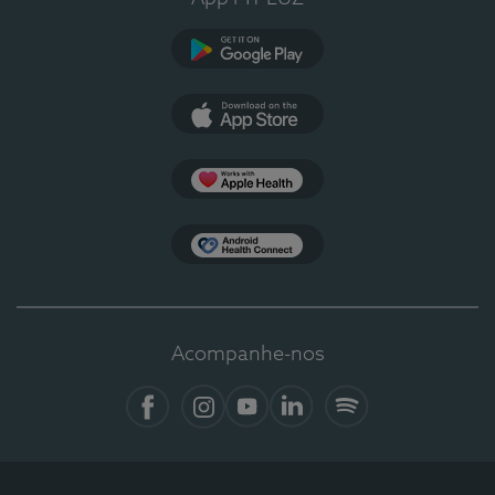
Google Play
App Store
Apple Health
Health Connect
Acompanhe-nos
Facebook
Instagram
YouTube
LinkedIn
Spotify