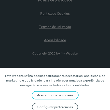
Política de privacidade
Política de Cookies
Termos de utilização
Acessibilidade
Copyright 2026 by My Website
Este website utiliza cookies estritamente necessários, analíticos e de
marketing e publicidade, para lhe oferecer uma boa experiência de
navegação e acesso a todas as funcionalidades.
Aceitar todos os cookies
Configurar preferências