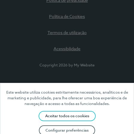
Política de privacidade
Política de Cookies
Termos de utilização
Acessibilidade
Copyright 2026 by My Website
Este website utiliza cookies estritamente necessários, analíticos e de
marketing e publicidade, para lhe oferecer uma boa experiência de
navegação e acesso a todas as funcionalidades.
Aceitar todos os cookies
Configurar preferências