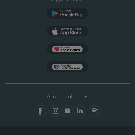
Google Play
App Store
Apple Health
Health Connect
Acompanhe-nos
Facebook
Instagram
YouTube
LinkedIn
Spotify