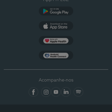
Google Play
App Store
Apple Health
Health Connect
Acompanhe-nos
Facebook
Instagram
YouTube
LinkedIn
Spotify