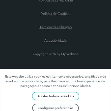
Política de privacidade
Política de Cookies
Termos de utilização
Acessibilidade
Copyright 2026 by My Website
Este website utiliza cookies estritamente necessários, analíticos e de
marketing e publicidade, para lhe oferecer uma boa experiência de
navegação e acesso a todas as funcionalidades.
Aceitar todos os cookies
Configurar preferências