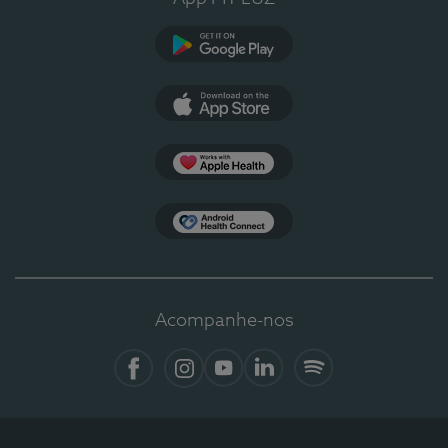
Google Play
App Store
Apple Health
Health Connect
Acompanhe-nos
Facebook
Instagram
YouTube
LinkedIn
Spotify