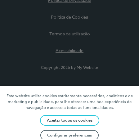
Política de privacidade
Política de Cookies
Termos de utilização
Acessibilidade
Copyright 2026 by My Website
Este website utiliza cookies estritamente necessários, analíticos e de
marketing e publicidade, para lhe oferecer uma boa experiência de
navegação e acesso a todas as funcionalidades.
Aceitar todos os cookies
Configurar preferências