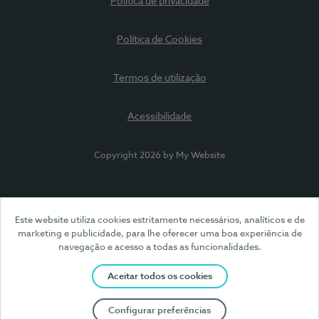
Política de privacidade
Política de Cookies
Termos de utilização
Acessibilidade
Copyright 2026 by My Website
Este website utiliza cookies estritamente necessários, analíticos e de
marketing e publicidade, para lhe oferecer uma boa experiência de
navegação e acesso a todas as funcionalidades.
Aceitar todos os cookies
Configurar preferências