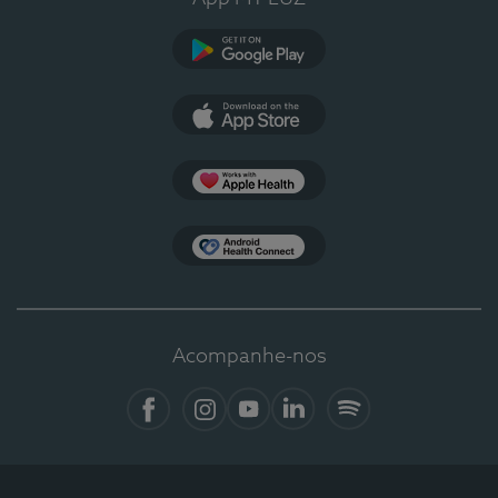
Google Play
App Store
Apple Health
Health Connect
Acompanhe-nos
Facebook
Instagram
YouTube
LinkedIn
Spotify