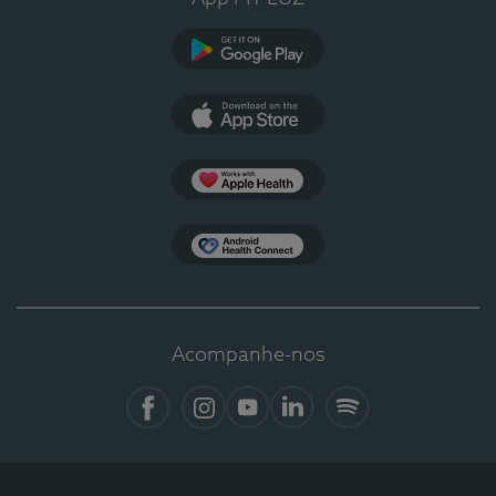
Google Play
App Store
Apple Health
Health Connect
Acompanhe-nos
Facebook
Instagram
YouTube
LinkedIn
Spotify