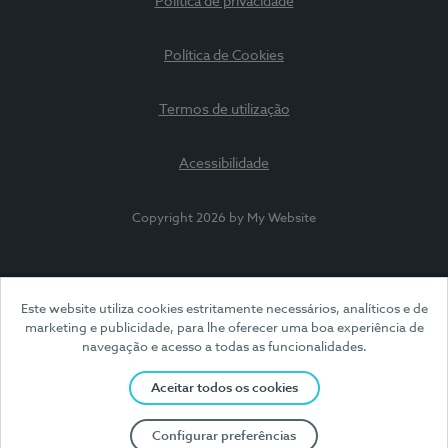
Política de privacidade
Política de Cookies
Termos de utilização
Acessibilidade
Copyright 2026 by My Website
Este website utiliza cookies estritamente necessários, analíticos e de
marketing e publicidade, para lhe oferecer uma boa experiência de
navegação e acesso a todas as funcionalidades.
Aceitar todos os cookies
Configurar preferências