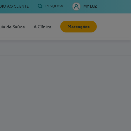
PESQUISA
OIO AO CLIENTE
MY LUZ
Marcações
uia de Saúde
A Clínica