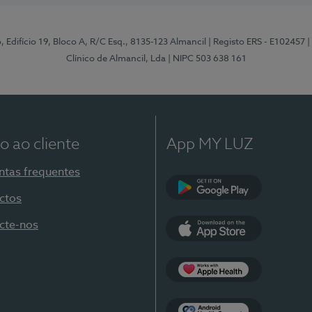
, Edifício 19, Bloco A, R/C Esq., 8135-123 Almancil
| Registo ERS - E102457
|
Clínico de Almancil, Lda
| NIPC 503 638 161
o ao cliente
App MY LUZ
ntas frequentes
ctos
Google Play
cte-nos
App Store
Apple Health