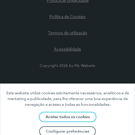
Política de privacidade
Política de Cookies
Termos de utilização
Acessibilidade
Copyright 2026 by My Website
Este website utiliza cookies estritamente necessários, analíticos e de
marketing e publicidade, para lhe oferecer uma boa experiência de
navegação e acesso a todas as funcionalidades.
Aceitar todos os cookies
Configurar preferências