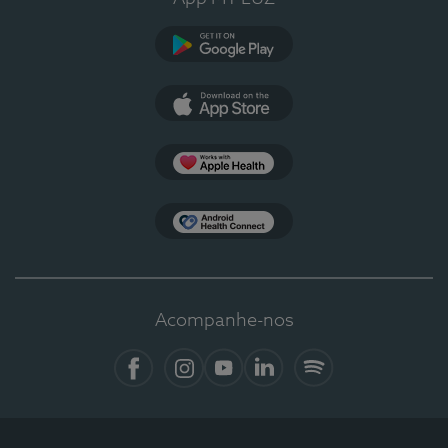
Google Play
App Store
Apple Health
Health Connect
Acompanhe-nos
Facebook
Instagram
YouTube
LinkedIn
Spotify