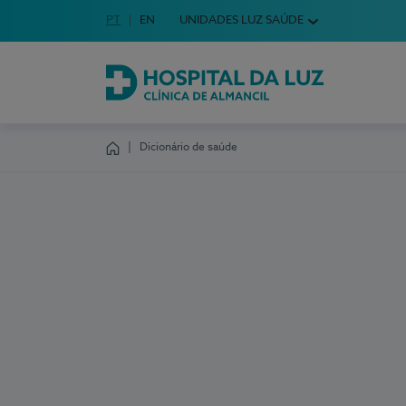
Idioma em Português
PT
English Language
EN
UNIDADES LUZ SAÚDE
Escolha o seu idioma
Hospital da Luz Clínica de Almancil
Dicionário de saúde
Homepage