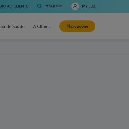
PESQUISA
OIO AO CLIENTE
MY LUZ
Marcações
uia de Saúde
A Clínica