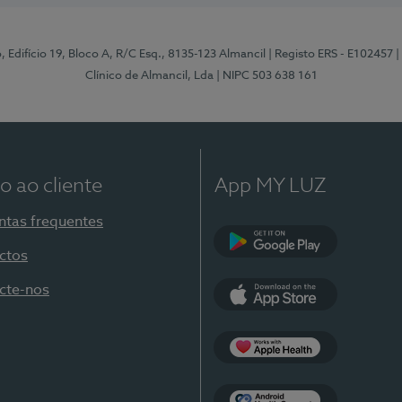
, Edifício 19, Bloco A, R/C Esq., 8135-123 Almancil
| Registo ERS - E102457
|
Clínico de Almancil, Lda
| NIPC 503 638 161
o ao cliente
App MY LUZ
ntas frequentes
ctos
Google Play
cte-nos
App Store
Apple Health