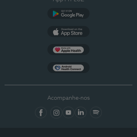
Google Play
App Store
Apple Health
Health Connect
Acompanhe-nos
Facebook
Instagram
YouTube
LinkedIn
Spotify