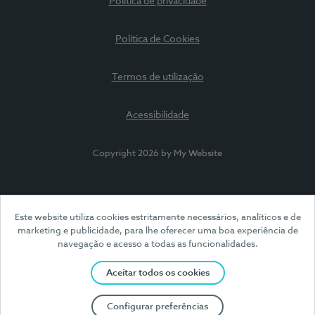
Política de privacidade
Política de Cookies
Termos de utilização
Acessibilidade
Copyright 2026 by My Website
Este website utiliza cookies estritamente necessários, analíticos e de
marketing e publicidade, para lhe oferecer uma boa experiência de
navegação e acesso a todas as funcionalidades.
Aceitar todos os cookies
Configurar preferências