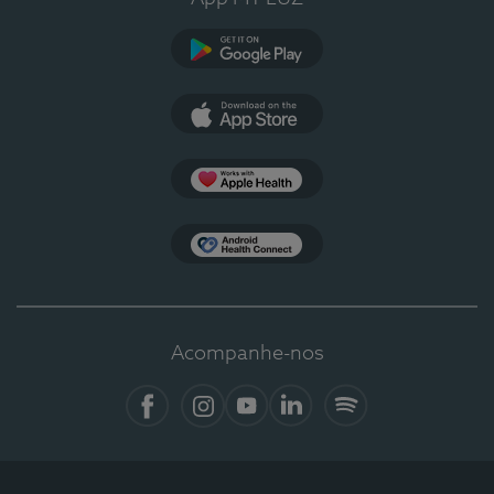
Google Play
App Store
Apple Health
Health Connect
Acompanhe-nos
Facebook
Instagram
YouTube
LinkedIn
Spotify