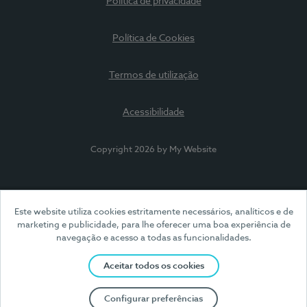
Política de privacidade
Política de Cookies
Termos de utilização
Acessibilidade
Copyright 2026 by My Website
Este website utiliza cookies estritamente necessários, analíticos e de
marketing e publicidade, para lhe oferecer uma boa experiência de
navegação e acesso a todas as funcionalidades.
Aceitar todos os cookies
Configurar preferências