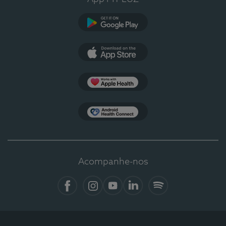
Google Play
App Store
Apple Health
Health Connect
Acompanhe-nos
Facebook
Instagram
YouTube
LinkedIn
Spotify