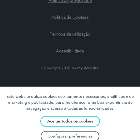
Política de privacidade
Política de Cookies
Termos de utilização
Acessibilidade
Copyright 2026 by My Website
Este website utiliza cookies estritamente necessários, analíticos e de
marketing e publicidade, para lhe oferecer uma boa experiência de
navegação e acesso a todas as funcionalidades.
Aceitar todos os cookies
Configurar preferências