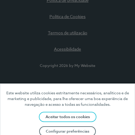
Política de privacidade
Política de Cookies
Termos de utilização
Acessibilidade
Copyright 2026 by My Website
Este website utiliza cookies estritamente necessários, analíticos e de
marketing e publicidade, para lhe oferecer uma boa experiência de
navegação e acesso a todas as funcionalidades.
Aceitar todos os cookies
Configurar preferências