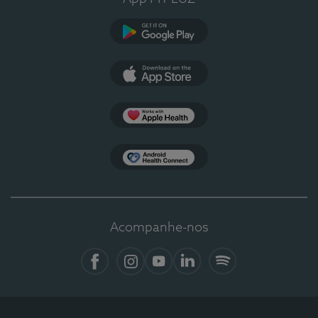
Google Play
App Store
Apple Health
Health Connect
Acompanhe-nos
Facebook
Instagram
YouTube
LinkedIn
Spotify