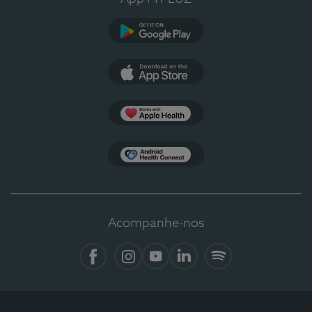
Google Play
App Store
Apple Health
Health Connect
Acompanhe-nos
Facebook
Instagram
YouTube
LinkedIn
Spotify