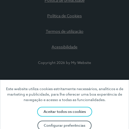
Política de privacidade
Política de Cookies
Termos de utilização
Acessibilidade
Copyright 2026 by My Website
Este website utiliza cookies estritamente necessários, analíticos e de
marketing e publicidade, para lhe oferecer uma boa experiência de
navegação e acesso a todas as funcionalidades.
Aceitar todos os cookies
Configurar preferências