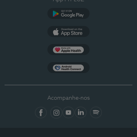
Google Play
App Store
Apple Health
Health Connect
Acompanhe-nos
Facebook
Instagram
YouTube
LinkedIn
Spotify