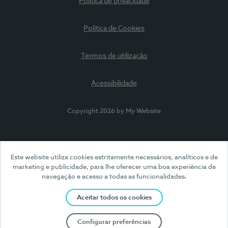
Política de privacidade
Política de Cookies
Termos de utilização
Acessibilidade
Copyright 2026 by My Website
Este website utiliza cookies estritamente necessários, analíticos e de
marketing e publicidade, para lhe oferecer uma boa experiência de
navegação e acesso a todas as funcionalidades.
Aceitar todos os cookies
Configurar preferências