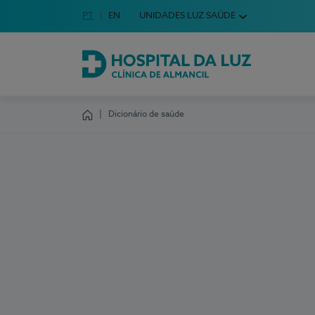
Idioma em Português
PT
English Language
EN
UNIDADES LUZ SAÚDE
Escolha o seu idioma
Hospital da Luz Clínica de Almancil
Dicionário de saúde
Homepage