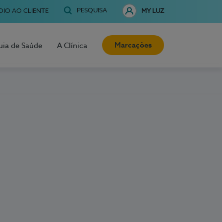
PESQUISA
OIO AO CLIENTE
MY LUZ
Marcações
uia de Saúde
A Clínica