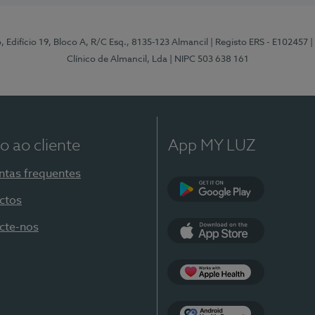
, Edifício 19, Bloco A, R/C Esq., 8135-123 Almancil
| Registo ERS - E102457
|
Clínico de Almancil, Lda
| NIPC 503 638 161
o ao cliente
App MY LUZ
ntas frequentes
ctos
Google Play
cte-nos
App Store
Apple Health