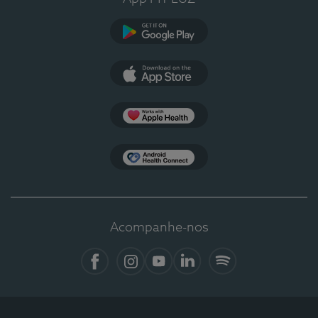
Google Play
App Store
Apple Health
Health Connect
Acompanhe-nos
Facebook
Instagram
YouTube
LinkedIn
Spotify