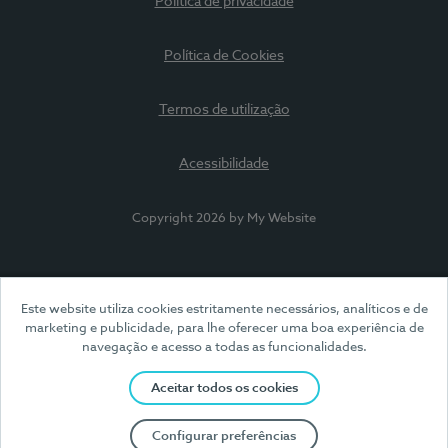
Política de privacidade
Política de Cookies
Termos de utilização
Acessibilidade
Copyright 2026 by My Website
Este website utiliza cookies estritamente necessários, analíticos e de
marketing e publicidade, para lhe oferecer uma boa experiência de
navegação e acesso a todas as funcionalidades.
Aceitar todos os cookies
Configurar preferências