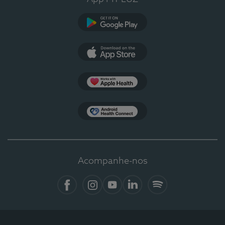
Google Play
App Store
Apple Health
Health Connect
Acompanhe-nos
Facebook
Instagram
YouTube
LinkedIn
Spotify