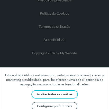
Política de privacidade
Política de Cookies
Termos de utilização
Acessibilidade
Copyright 2026 by My Website
Este website utiliza cookies estritamente necessários, analíticos e de
marketing e publicidade, para lhe oferecer uma boa experiência de
navegação e acesso a todas as funcionalidades.
Aceitar todos os cookies
Configurar preferências