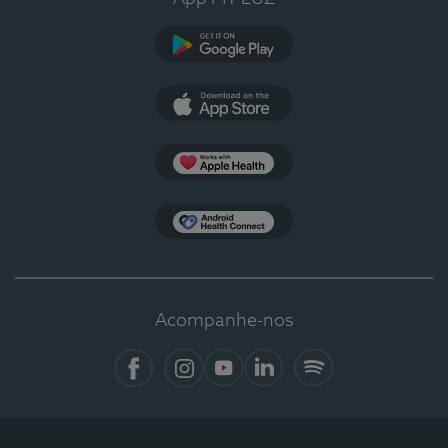
Google Play
App Store
Apple Health
Health Connect
Acompanhe-nos
Facebook
Instagram
YouTube
LinkedIn
Spotify