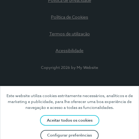
Política de privacidade
Política de Cookies
Termos de utilização
Acessibilidade
Copyright 2026 by My Website
Este website utiliza cookies estritamente necessários, analíticos e de
marketing e publicidade, para lhe oferecer uma boa experiência de
navegação e acesso a todas as funcionalidades.
Aceitar todos os cookies
Configurar preferências