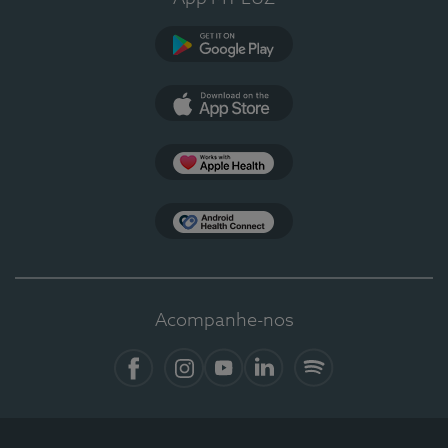
Google Play
App Store
Apple Health
Health Connect
Acompanhe-nos
Facebook
Instagram
YouTube
LinkedIn
Spotify