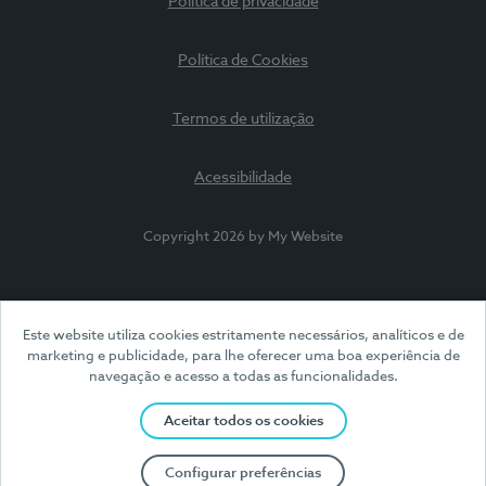
Política de privacidade
Política de Cookies
Termos de utilização
Acessibilidade
Copyright 2026 by My Website
Este website utiliza cookies estritamente necessários, analíticos e de
marketing e publicidade, para lhe oferecer uma boa experiência de
navegação e acesso a todas as funcionalidades.
Aceitar todos os cookies
Configurar preferências