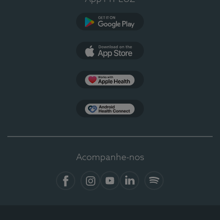
Google Play
App Store
Apple Health
Health Connect
Acompanhe-nos
Facebook
Instagram
YouTube
LinkedIn
Spotify