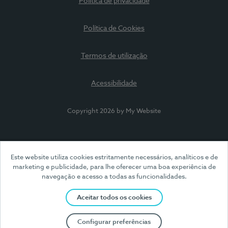
Política de privacidade
Política de Cookies
Termos de utilização
Acessibilidade
Copyright 2026 by My Website
Este website utiliza cookies estritamente necessários, analíticos e de
marketing e publicidade, para lhe oferecer uma boa experiência de
navegação e acesso a todas as funcionalidades.
Aceitar todos os cookies
Configurar preferências