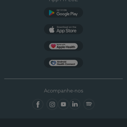
Google Play
App Store
Apple Health
Health Connect
Acompanhe-nos
Facebook
Instagram
YouTube
LinkedIn
Spotify