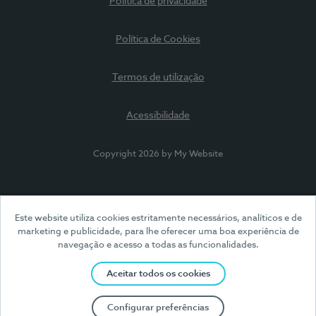
Política de privacidade
Política de Cookies
Termos de utilização
Acessibilidade
Copyright 2026 by My Website
Este website utiliza cookies estritamente necessários, analíticos e de
marketing e publicidade, para lhe oferecer uma boa experiência de
navegação e acesso a todas as funcionalidades.
Aceitar todos os cookies
Configurar preferências