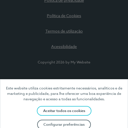
Política de privacidade
Política de Cookies
Termos de utilização
Acessibilidade
Copyright 2026 by My Website
Este website utiliza cookies estritamente necessários, analíticos e de
marketing e publicidade, para lhe oferecer uma boa experiência de
navegação e acesso a todas as funcionalidades.
Aceitar todos os cookies
Configurar preferências