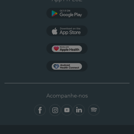
Google Play
App Store
Apple Health
Health Connect
Acompanhe-nos
Facebook
Instagram
YouTube
LinkedIn
Spotify