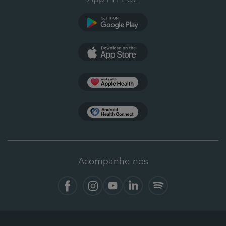
Google Play
App Store
Apple Health
Health Connect
Acompanhe-nos
Facebook
Instagram
YouTube
LinkedIn
Spotify