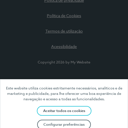
Política de privacidade
Política de Cookies
Termos de utilização
Acessibilidade
Copyright 2026 by My Website
Este website utiliza cookies estritamente necessários, analíticos e de
marketing e publicidade, para lhe oferecer uma boa experiência de
navegação e acesso a todas as funcionalidades.
Aceitar todos os cookies
Configurar preferências