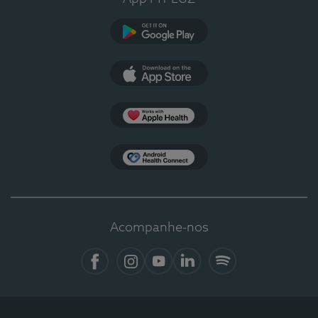
Google Play
App Store
Apple Health
Health Connect
Acompanhe-nos
Facebook
Instagram
YouTube
LinkedIn
Spotify