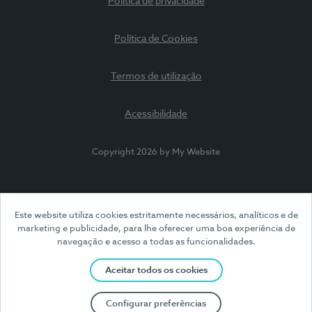
Política de privacidade
Política de Cookies
Termos de utilização
Acessibilidade
Copyright 2026 by My Website
Este website utiliza cookies estritamente necessários, analíticos e de
marketing e publicidade, para lhe oferecer uma boa experiência de
navegação e acesso a todas as funcionalidades.
Aceitar todos os cookies
Configurar preferências