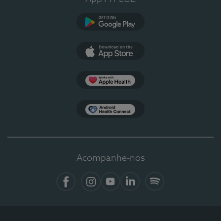
Google Play
App Store
Apple Health
Health Connect
Acompanhe-nos
Facebook
Instagram
YouTube
LinkedIn
Spotify