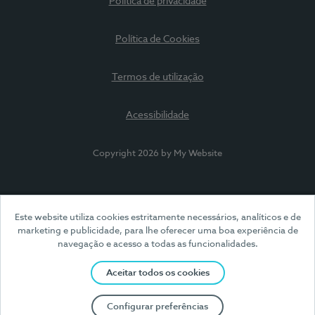
Política de privacidade
Política de Cookies
Termos de utilização
Acessibilidade
Copyright 2026 by My Website
Este website utiliza cookies estritamente necessários, analíticos e de
marketing e publicidade, para lhe oferecer uma boa experiência de
navegação e acesso a todas as funcionalidades.
Aceitar todos os cookies
Configurar preferências