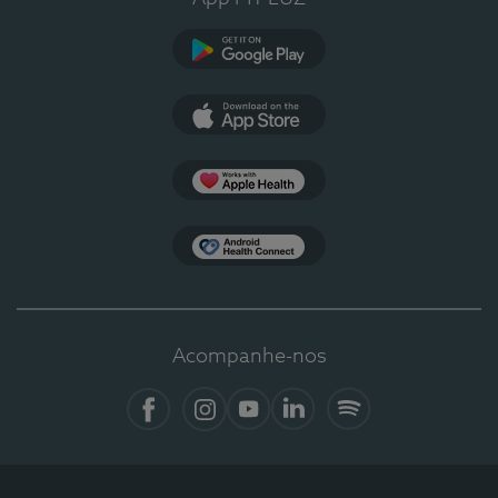
Google Play
App Store
Apple Health
Health Connect
Acompanhe-nos
Facebook
Instagram
YouTube
LinkedIn
Spotify