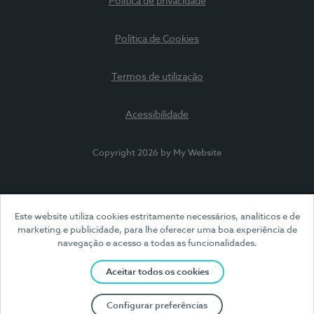
Política de privacidade
Política de Cookies
Termos de utilização
Acessibilidade
Copyright 2026 by My Website
Este website utiliza cookies estritamente necessários, analíticos e de
marketing e publicidade, para lhe oferecer uma boa experiência de
navegação e acesso a todas as funcionalidades.
Aceitar todos os cookies
Configurar preferências