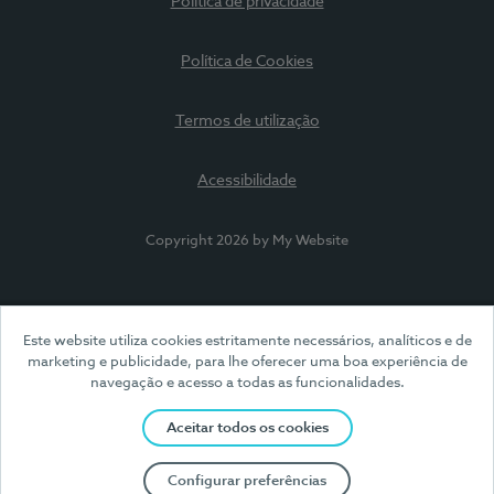
Política de privacidade
Política de Cookies
Termos de utilização
Acessibilidade
Copyright 2026 by My Website
Este website utiliza cookies estritamente necessários, analíticos e de
marketing e publicidade, para lhe oferecer uma boa experiência de
navegação e acesso a todas as funcionalidades.
Aceitar todos os cookies
Configurar preferências