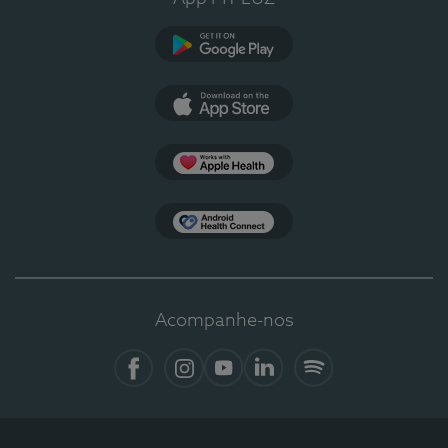
Google Play
App Store
Apple Health
Health Connect
Acompanhe-nos
Facebook
Instagram
YouTube
LinkedIn
Spotify