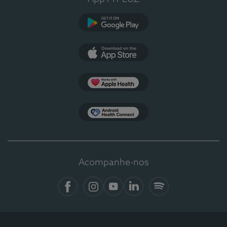
Google Play
App Store
Apple Health
Health Connect
Acompanhe-nos
Facebook
Instagram
YouTube
LinkedIn
Spotify