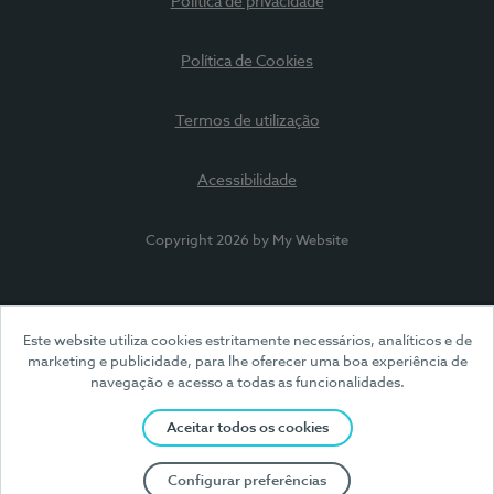
Política de privacidade
Política de Cookies
Termos de utilização
Acessibilidade
Copyright 2026 by My Website
Este website utiliza cookies estritamente necessários, analíticos e de
marketing e publicidade, para lhe oferecer uma boa experiência de
navegação e acesso a todas as funcionalidades.
Aceitar todos os cookies
Configurar preferências