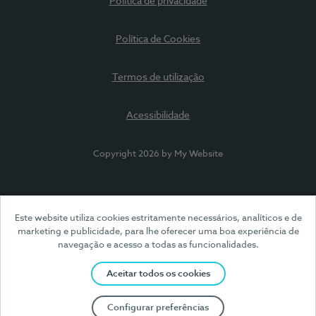
Política de privacidade
Política de Cookies
Termos de utilização
Acessibilidade
Copyright 2026 by My Website
Este website utiliza cookies estritamente necessários, analíticos e de
marketing e publicidade, para lhe oferecer uma boa experiência de
navegação e acesso a todas as funcionalidades.
Aceitar todos os cookies
Configurar preferências