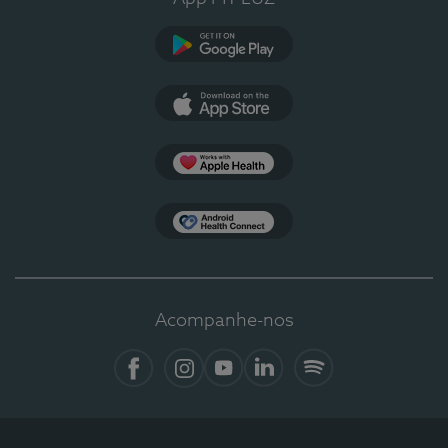
Google Play
App Store
Apple Health
Health Connect
Acompanhe-nos
Facebook
Instagram
YouTube
LinkedIn
Spotify