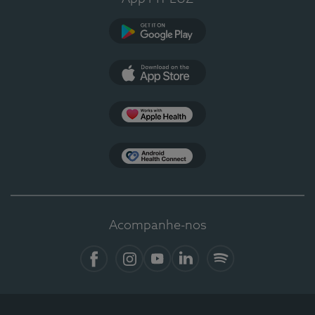
Google Play
App Store
Apple Health
Health Connect
Acompanhe-nos
Facebook
Instagram
YouTube
LinkedIn
Spotify