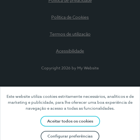
Política de privacidade
Política de Cookies
Termos de utilização
Acessibilidade
Copyright 2026 by My Website
Este website utiliza cookies estritamente necessários, analíticos e de
marketing e publicidade, para lhe oferecer uma boa experiência de
navegação e acesso a todas as funcionalidades.
Aceitar todos os cookies
Configurar preferências