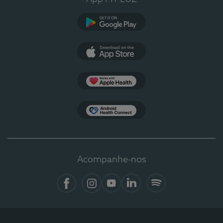
Google Play
App Store
Apple Health
Health Connect
Acompanhe-nos
Facebook
Instagram
YouTube
LinkedIn
Spotify