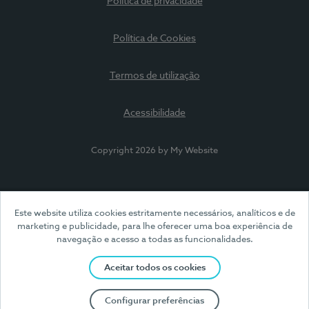
Política de privacidade
Política de Cookies
Termos de utilização
Acessibilidade
Copyright 2026 by My Website
Este website utiliza cookies estritamente necessários, analíticos e de
marketing e publicidade, para lhe oferecer uma boa experiência de
navegação e acesso a todas as funcionalidades.
Aceitar todos os cookies
Configurar preferências