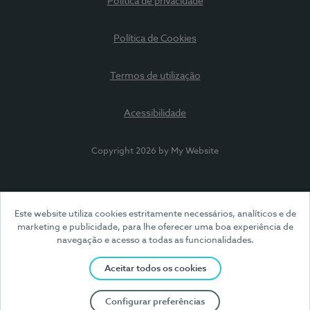
Política de privacidade
Política de Cookies
Termos de utilização
Acessibilidade
Copyright 2026 by My Website
Este website utiliza cookies estritamente necessários, analíticos e de
marketing e publicidade, para lhe oferecer uma boa experiência de
navegação e acesso a todas as funcionalidades.
Aceitar todos os cookies
Configurar preferências