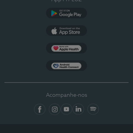
Google Play
App Store
Apple Health
Health Connect
Acompanhe-nos
Facebook
Instagram
YouTube
LinkedIn
Spotify