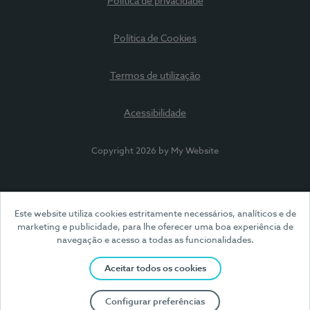
Política de privacidade
Política de Cookies
Termos de utilização
Acessibilidade
Copyright 2026 by My Website
Este website utiliza cookies estritamente necessários, analíticos e de
marketing e publicidade, para lhe oferecer uma boa experiência de
navegação e acesso a todas as funcionalidades.
Aceitar todos os cookies
Configurar preferências