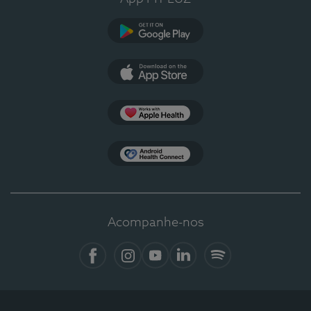
Google Play
App Store
Apple Health
Health Connect
Acompanhe-nos
Facebook
Instagram
YouTube
LinkedIn
Spotify