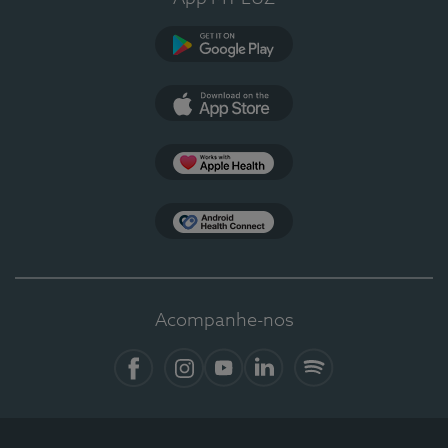
Google Play
App Store
Apple Health
Health Connect
Acompanhe-nos
Facebook
Instagram
YouTube
LinkedIn
Spotify