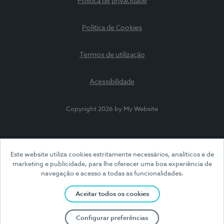
Política de privacidade
Política de Cookies
Termos de utilização
Acessibilidade
Copyright 2026 by My Website
Este website utiliza cookies estritamente necessários, analíticos e de
marketing e publicidade, para lhe oferecer uma boa experiência de
navegação e acesso a todas as funcionalidades.
Aceitar todos os cookies
Configurar preferências