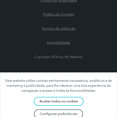
Política de privacidade
Política de Cookies
Termos de utilização
Acessibilidade
Copyright 2026 by My Website
Este website utiliza cookies estritamente necessários, analíticos e de
marketing e publicidade, para lhe oferecer uma boa experiência de
navegação e acesso a todas as funcionalidades.
Aceitar todos os cookies
Configurar preferências