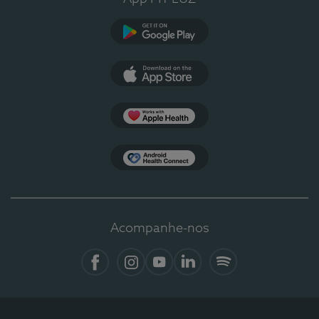
Google Play
App Store
Apple Health
Health Connect
Acompanhe-nos
Facebook
Instagram
YouTube
LinkedIn
Spotify