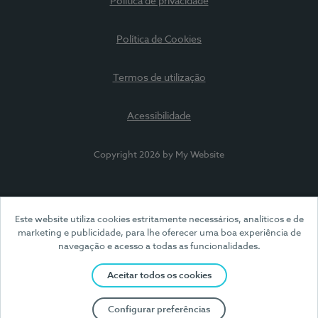
Política de privacidade
Política de Cookies
Termos de utilização
Acessibilidade
Copyright 2026 by My Website
Este website utiliza cookies estritamente necessários, analíticos e de
marketing e publicidade, para lhe oferecer uma boa experiência de
navegação e acesso a todas as funcionalidades.
Aceitar todos os cookies
Configurar preferências