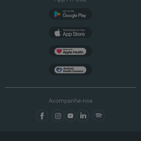
Google Play
App Store
Apple Health
Health Connect
Acompanhe-nos
Facebook
Instagram
YouTube
LinkedIn
Spotify