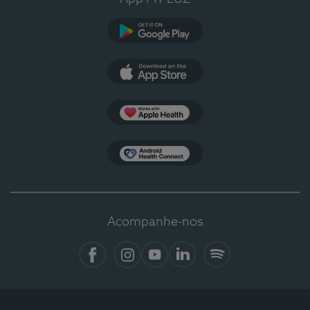
Google Play
App Store
Apple Health
Health Connect
Acompanhe-nos
Facebook
Instagram
YouTube
LinkedIn
Spotify