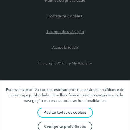
Política de privacidade
Política de Cookies
Termos de utilização
Acessibilidade
Copyright 2026 by My Website
Este website utiliza cookies estritamente necessários, analíticos e de
marketing e publicidade, para lhe oferecer uma boa experiência de
navegação e acesso a todas as funcionalidades.
Aceitar todos os cookies
Configurar preferências