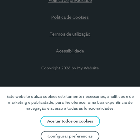
Política de privacidade
Política de Cookies
Termos de utilização
Acessibilidade
Copyright 2026 by My Website
Este website utiliza cookies estritamente necessários, analíticos e de
marketing e publicidade, para lhe oferecer uma boa experiência de
navegação e acesso a todas as funcionalidades.
Aceitar todos os cookies
Configurar preferências