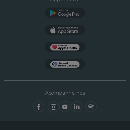
Google Play
App Store
Apple Health
Health Connect
Acompanhe-nos
Facebook
Instagram
YouTube
LinkedIn
Spotify