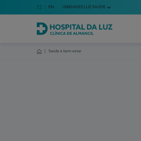
Idioma em Português
PT
English Language
EN
UNIDADES LUZ SAÚDE
Escolha o seu idioma
Hospital da Luz Clínica de Almancil
Saúde e bem-estar
Homepage