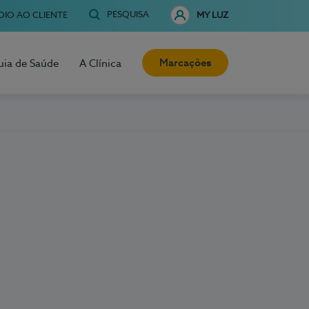
PESQUISA
OIO AO CLIENTE
MY LUZ
Marcações
uia de Saúde
A Clínica