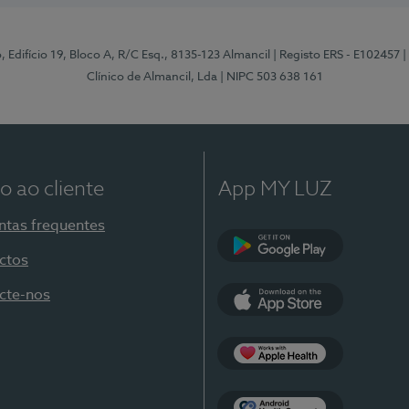
, Edifício 19, Bloco A, R/C Esq., 8135-123 Almancil
| Registo ERS - E102457
|
Clínico de Almancil, Lda
| NIPC 503 638 161
o ao cliente
App MY LUZ
ntas frequentes
ctos
Google Play
cte-nos
App Store
Apple Health