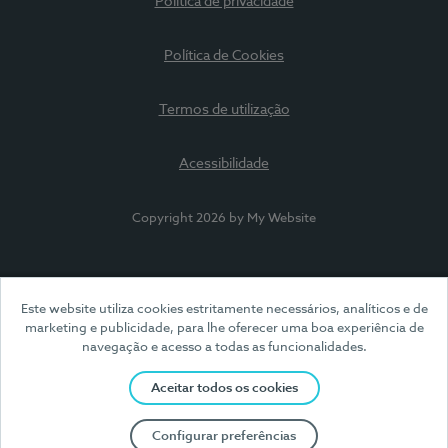
Política de privacidade
Política de Cookies
Termos de utilização
Acessibilidade
Copyright 2026 by My Website
Este website utiliza cookies estritamente necessários, analíticos e de
marketing e publicidade, para lhe oferecer uma boa experiência de
navegação e acesso a todas as funcionalidades.
Aceitar todos os cookies
Configurar preferências