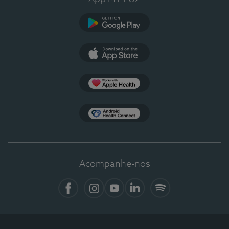
Google Play
App Store
Apple Health
Health Connect
Acompanhe-nos
Facebook
Instagram
YouTube
LinkedIn
Spotify