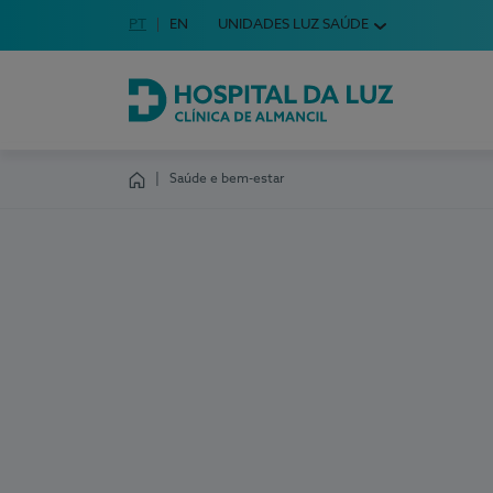
Idioma em Português
PT
English Language
EN
UNIDADES LUZ SAÚDE
Escolha o seu idioma
Hospital da Luz Clínica de Almancil
Saúde e bem-estar
Homepage