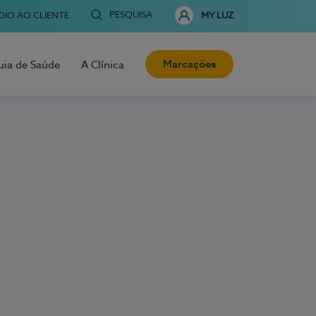
PESQUISA
OIO AO CLIENTE
MY LUZ
Marcações
uia de Saúde
A Clínica