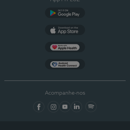
Google Play
App Store
Apple Health
Health Connect
Acompanhe-nos
Facebook
Instagram
YouTube
LinkedIn
Spotify