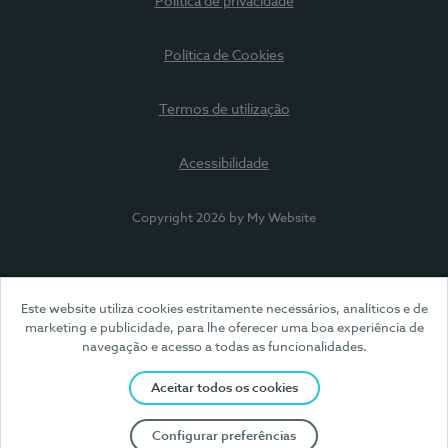
Política de privacidade
Política de Cookies
Termos de utilização
Acessibilidade
Copyright 2026 by My Website
Este website utiliza cookies estritamente necessários, analíticos e de
marketing e publicidade, para lhe oferecer uma boa experiência de
navegação e acesso a todas as funcionalidades.
Aceitar todos os cookies
Configurar preferências