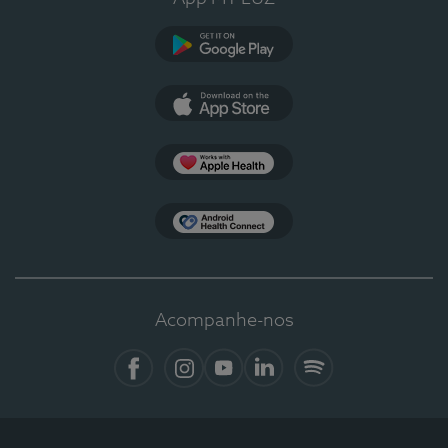
Google Play
App Store
Apple Health
Health Connect
Acompanhe-nos
Facebook
Instagram
YouTube
LinkedIn
Spotify