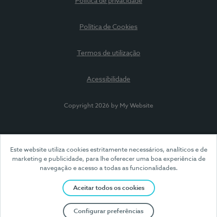
Política de privacidade
Política de Cookies
Termos de utilização
Acessibilidade
Copyright 2026 by My Website
Este website utiliza cookies estritamente necessários, analíticos e de
marketing e publicidade, para lhe oferecer uma boa experiência de
navegação e acesso a todas as funcionalidades.
Aceitar todos os cookies
Configurar preferências