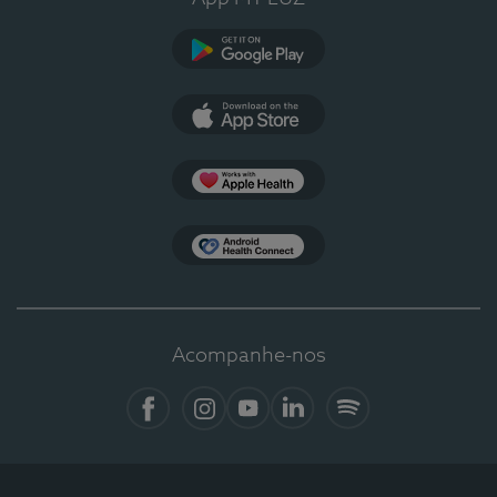
Google Play
App Store
Apple Health
Health Connect
Acompanhe-nos
Facebook
Instagram
YouTube
LinkedIn
Spotify