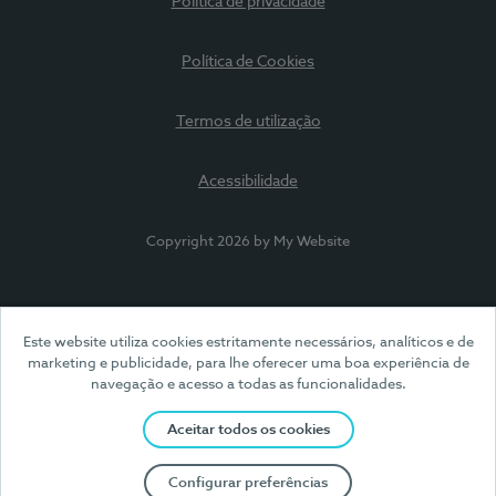
Política de privacidade
Política de Cookies
Termos de utilização
Acessibilidade
Copyright 2026 by My Website
Este website utiliza cookies estritamente necessários, analíticos e de
marketing e publicidade, para lhe oferecer uma boa experiência de
navegação e acesso a todas as funcionalidades.
Aceitar todos os cookies
Configurar preferências