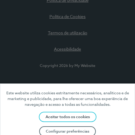
Política de privacidade
Política de Cookies
Termos de utilização
Acessibilidade
Copyright 2026 by My Website
Este website utiliza cookies estritamente necessários, analíticos e de
marketing e publicidade, para lhe oferecer uma boa experiência de
navegação e acesso a todas as funcionalidades.
Aceitar todos os cookies
Configurar preferências