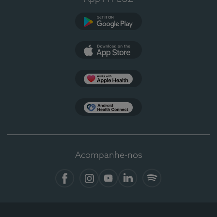
Google Play
App Store
Apple Health
Health Connect
Acompanhe-nos
Facebook
Instagram
YouTube
LinkedIn
Spotify