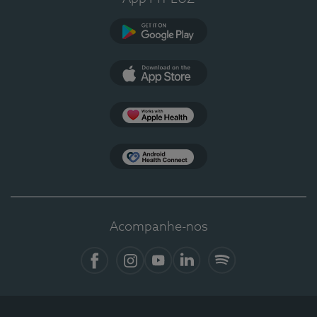
Google Play
App Store
Apple Health
Health Connect
Acompanhe-nos
Facebook
Instagram
YouTube
LinkedIn
Spotify