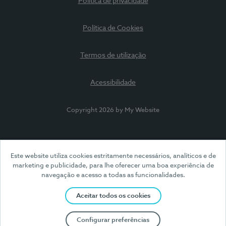
Política de privacidade
Política de Cookies
Termos de utilização
Acessibilidade
Copyright 2026 by My Website
Este website utiliza cookies estritamente necessários, analíticos e de
marketing e publicidade, para lhe oferecer uma boa experiência de
navegação e acesso a todas as funcionalidades.
Aceitar todos os cookies
Configurar preferências