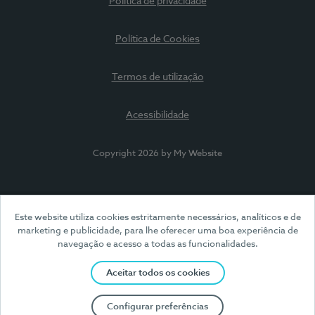
Política de privacidade
Política de Cookies
Termos de utilização
Acessibilidade
Copyright 2026 by My Website
Este website utiliza cookies estritamente necessários, analíticos e de
marketing e publicidade, para lhe oferecer uma boa experiência de
navegação e acesso a todas as funcionalidades.
Aceitar todos os cookies
Configurar preferências