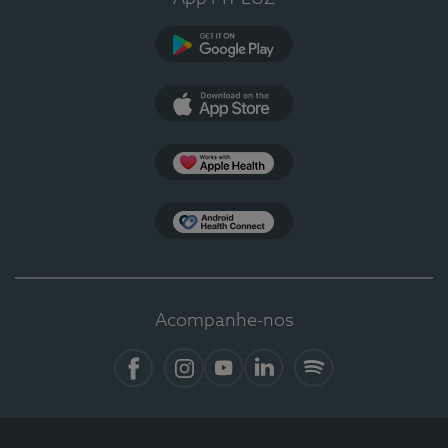
Google Play
App Store
Apple Health
Health Connect
Acompanhe-nos
Facebook
Instagram
YouTube
LinkedIn
Spotify